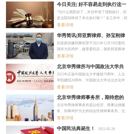
今日关注| 好不容易走到执行这一
步，法院却终结本次执行？
“为什么我胜诉了，并且申请了强制执行，但
2024-04-18
是法院却终结了本次执行呢？” 在工作中，经
常会碰到一些当事人有这样的疑问。听到执
查看详情
行案件要“终本”，申请人肯定会有不满和疑
华秀简讯|郑亚辉律师、孙宝刚律
惑，“申请执行的财产还没追回，法院就这么
师前往深圳为当事人辩护
随意终结我的案子？案件终本后，是不是我
刘某因涉嫌刑事犯罪于2021年12月19日委托
2024-04-18
的权益就无法得到保障了？”别担心，下面我
我所为其辩护，接受委托后，我所郑亚辉律
们一起来看看什么是“终结本次执行”。
师、孙宝刚律师即刻前往深圳，为当事人辩
查看详情
护开展一系列工作。
北京华秀律所与中国政法大学共
同开展了“首届中国政法大学法治
2022年正值中国政法大学建校70周年、人文
微电影作品征集、评选、展播活
学院建院20周年、中国政法大学法治文化学
动”
2024-04-18
科建设15周年之际，中国政法大学法治文化
查看详情
研究所联合最高人民法院影视中心、共青团
北京华秀律师事务所，期待您的
中国政法大学委员会、北京华秀律师事务所
加入！
2024-04-17
等单位共同组织开展了“首届中国政法大学法
北京华秀律师事务所是以经济、商事法律服
治微电影作品征集、评选、展播活动”。经过
务、刑事辩护为主的综合性律师事务所。北
中国政法大学法治文化研究所组织相关领域
京华秀律师事务所业务涉及金融证券、公司
查看详情
的专家学者对13部作品进行细致专业的评
的设立及并购重组、融资租赁、破产清算、
审，于9月19日公布了获奖名单。
中国民法典诞生！
2022-05-28
风险投资、房地产、商业特许经营、知识产