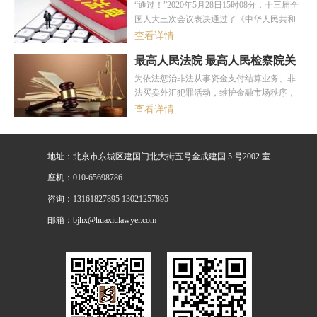
权、国际贸易与投资、婚姻家庭、遗产继
“通过！”2020年5月28日15时08分，十三届全
承、刑事辩护等领域。
国人大三次会议表决通过了《中华人民共和
国民法典》，宣告中国“民法典时代”正式到
查看详情
来。
最高人民法院 最高人民检察院关
于办理非法从事资金支付结算业
为依法惩治非法从事资金支付结算业务、非
务、非法买卖外汇刑事案件适用
法买卖外汇犯罪活动，维护金融市场秩序，
法律若干问题的解释
2019-02-02
根据《中华人民共和国刑法》《中华人民共
查看详情
和国刑事诉讼法》的规定，现就办理非法从
事资金支付结算业务、非法买卖外汇刑事案
件适用法律的若干问题解释如下：
地址：北京市东城区建国门北大街五号金成建国 5 号2002 室
座机：
010-65698786
咨询：
13161827895 13021257895
邮箱：bjhx@huaxiulawyer.com