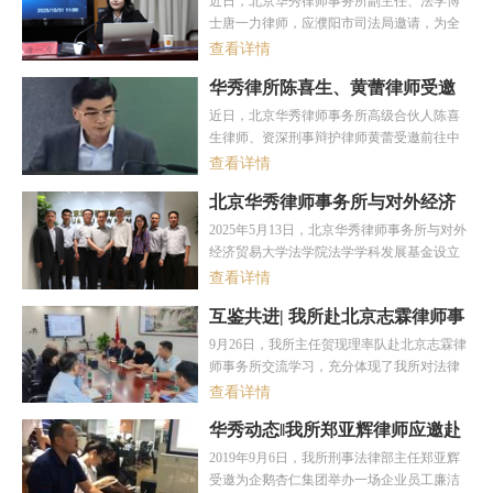
近日，北京华秀律师事务所副主任、法学博
博士应邀为濮阳市作专题授课
获奖学生颁奖。
士唐一力律师，应濮阳市司法局邀请，为全
2025-11-12
市法治工作骨干进行了主题为《规范性文件
查看详情
备案审查以及政府法律事务审核的理论与实
华秀律所陈喜生、黄蕾律师受邀
务》的专题授课。
赴中央民族大学 解码刑事有效辩
近日，北京华秀律师事务所高级合伙人陈喜
护的实践之道
2025-11-03
生律师、资深刑事辩护律师黄蕾受邀前往中
央民族大学法学院，以 “刑事有效辩护的路径
查看详情
与技巧” 为题开展专题讲座。本次活动旨在搭
北京华秀律师事务所与对外经济
建实务与理论的沟通桥梁，助力法学专业学
贸易大学法学院共建法学学科发
生深化对刑事辩护领域的认知，中央民族大
2025年5月13日，北京华秀律师事务所与对外
展基金 深化法律人才培养合作
学法学院师生到场参与交流学习。
经济贸易大学法学院法学学科发展基金设立
2025-05-16
仪式在本所隆重举行。此次合作标志着双方
查看详情
在法学教育与实践融合、人才共育领域开启
互鉴共进| 我所赴北京志霖律师事
战略新篇章，彰显本所践行社会责任、助力
务所交流学习
2024-09-27
法治人才梯队建设的长期承诺。
9月26日，我所主任贺现理率队赴北京志霖律
师事务所交流学习，充分体现了我所对法律
专业知识的重视及对业界先进经验的积极借
查看详情
鉴态度。
华秀动态‖我所郑亚辉律师应邀赴
企鹅杏仁集团作廉洁教育培训讲
2019年9月6日，我所刑事法律部主任郑亚辉
座
2024-04-18
受邀为企鹅杏仁集团举办一场企业员工廉洁