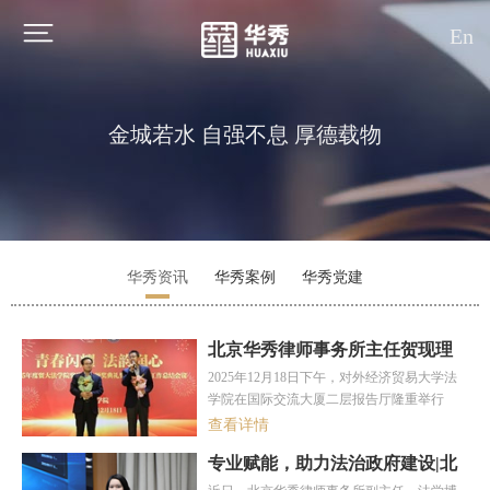
En
金城若水 自强不息 厚德载物
华秀资讯
华秀案例
华秀党建
北京​华秀律师事务所主任贺现理
出席贸大法学院2025年度奖助学
2025年12月18日下午，对外经济贸易大学法
金颁奖典礼
2025-12-26
学院在国际交流大厦二层报告厅隆重举行
2025年度奖助学金颁奖典礼暨人才培养工作
查看详情
总结会议。华秀律师事务所主任贺现理作为
专业赋能，助力法治政府建设|北
设奖单位代表应邀出席活动，并与对外经济
京华秀律师事务所副主任唐一力
贸易大学法学院教授刘彤共同为华秀奖学金