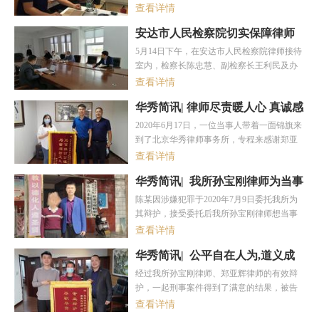
教育培训讲座，为提升公司全员品德情操，
查看详情
宣扬廉洁从业、爱岗敬业，同时也作为企鹅
安达市人民检察院切实保障律师
杏仁学院开学第一课，企鹅杏仁集团上海总
执业权利 构建良性互动的检律关
部、北京总部以及重庆公司等多地全体员工
5月14日下午，在安达市人民检察院律师接待
系
2024-04-18
通过现场以及连线的方式参与了本次培训活
室内，检察长陈忠慧、副检察长王利民及办
动。
理案件的员额检察官姜舟、杨光、关黎共同
查看详情
接待了一起涉恶案件中犯罪嫌疑人王某某的
华秀简讯| 律师尽责暖人心 真诚感
辩护人郑律师，当面听取了郑律师的辩护意
谢送锦旗
2024-04-18
见。从案件定性、罪与非罪、法律适用等方
2020年6月17日，一位当事人带着一面锦旗来
面，郑律师提出了自己的观点和意见，办案
到了北京华秀律师事务所，专程来感谢郑亚
人员进行了详细的记录。陈忠慧检察长对郑
辉律师和孙宝刚律师，感谢二位律师的专业
查看详情
律师所提出的意见高度重视，要求办案人员
和负责，这让郑亚辉律师和孙宝刚律师很是
认真听取，作为审查案件的必要内容，同时
华秀简讯| 我所孙宝刚律师为当事
惊喜，作为一名律师，他们在执业过程中，
要求办案人员要结合全案的证据材料对郑律
人办理取保候审，当事人及家属
尽职尽责，专业专注，坚决维护当事人合法
陈某因涉嫌犯罪于2020年7月9日委托我所为
师提出的意见进行认真分析,并决定是否采
给予其高度评价
2024-04-18
利益，维护公平正义，尽己所能为委托人提
其辩护，接受委托后我所孙宝刚律师想当事
纳，保障犯罪嫌疑人的合法权益。郑律师对
供优质高效的法律服务。
人之所想，急当事人之所急，即刻联系看守
查看详情
安达检察
所安排会见，多次与办案机关沟通协调，提
华秀简讯| 公平自在人为,道义成
出一系列辩护意见，并向办案机关提交法律
就所托
2024-04-18
意见书和取保候审申请书。
经过我所孙宝刚律师、郑亚辉律师的有效辩
护，一起刑事案件得到了满意的结果，被告
人及其家属对此非常感激，千里迢迢送来锦
查看详情
旗致谢。