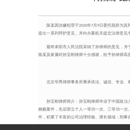
陈
某因涉嫌犯罪于
年
月
日委托我所为其
2020
7
9
提出一系列辩护意见，
并
向办案机关提交法律意见
最终耒阳市人民法院采纳了孙律师的意见，并
陈某及家属对孙宝刚律师十分感谢
，
给予孙律师高
北京华秀律师事务所秉承依法、诚信、专业、
孙宝刚律师简介：孙宝刚律师毕业于中国政法
贿赂案件，先后荣立个人一等功一次、三等功一次
件，积累了丰富的公司治理经验。擅长领域：刑事