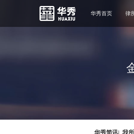
华秀首页
律
华秀简讯| 