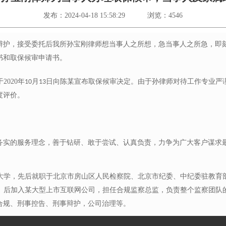
发布：2024-04-18 15:58:29
浏览：4546
辩护，接受
委托
后我所孙宝刚律师想当事人之所想，急当事人之所急，即
书和取保候审申请书。
于
2020
年
月
日向陈某宣布取保候审决定。由于孙律师
对待
工作
专业严
10
13
度评价
。
务实的服务理念，善于钻研、敢于尝试、认真负责，力争为广大客户谋求
大学，先后就职于北京市房山区人民检察院、北京市纪委、中纪委驻教育
。后加入某大型上市互联网公司，担任合规监察总监，负责整个监察团队
合规、刑事控告、刑事辩护，公司治理等。