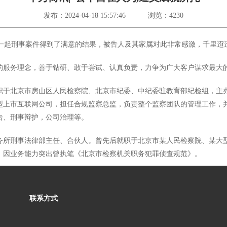
发布：2024-04-18 15:57:46
浏览：4230
起刑事案件得到了满意的结果，被告人及其家属对此非常感激，千里迢
的服务理念，善于钻研、敢于尝试、认真负责，力争为广大客户谋求最大
职于北京市房山区人民检察院、北京市纪委、中纪委驻教育部纪检组，主
型上市互联网公司，担任合规监察总监，负责整个监察团队的管理工作，
告、刑事辩护，公司治理等。
务所刑事法律部主任、合伙人。曾先后就职于北京市某人民检察院、某大
，因业务能力突出曾执笔《北京市检察机关职务犯罪侦查规范》。
联系方式