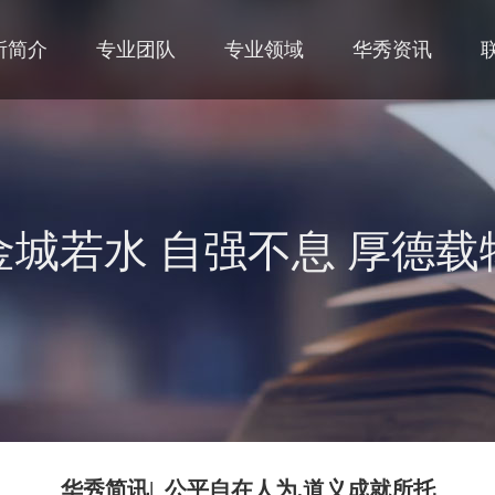
所简介
专业团队
专业领域
华秀资讯
金城若水 自强不息 厚德载
华秀简讯| 公平自在人为,道义成就所托