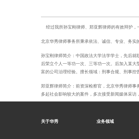
经过我所孙宝刚律师、郑亚辉律师的有效辩护，一
北京华秀律师事务所秉承依法、诚信、专业、务实
孙宝刚律师简介：
中国政法大学法学学士，先后就
后荣立个人一等功一次、三等功一次。后加入某大
富的公司治理经验。擅长领域：刑事合规、刑事控
郑亚辉律师简介：
前资深检察官，北京华秀律师事
多起社会影响较大的案件，多次接受新闻媒体采访
关于华秀
业务领域