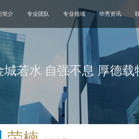
所简介
专业团队
专业领域
华秀资讯
金城若水 自强不息 厚德载
荣楠