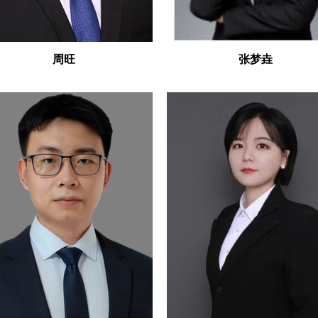
周旺
张梦垚