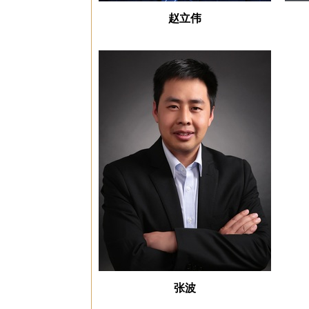
赵立伟
张波